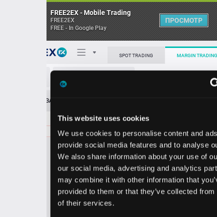
FREE2EX - Mobile Trading
ПРОСМОТР
FREE2EX
FREE - In Google Play
Поп
SPOT TRADING
MARGIN TRADING
OMC/USD
О торговом терминале
ЗАЯВОК
0
ОСТ
≪
≫
Упрощенный
Личный кабинет
This website uses cookies
Spread:
94
MARKET
LIMIT
85.56
100.00
We use cookies to personalise content and ads, to
Heatmap
Объём OMC.
provide social media features and to analyse our traffic.
We also share information about your use of our site with
База знаний
our social media, advertising and analytics partners who
Цена
may combine it with other information that you’ve
provided to them or that they’ve collected from your use
4.6
5.5
8
8
of their services.
2
6