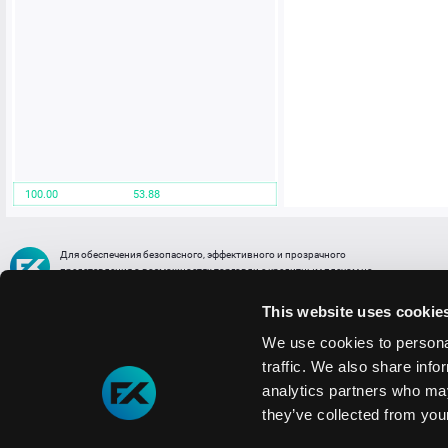
100.00
53.88
Для обеспечения безопасного, эффективного и прозрачного
представления о возможностях торговли с кредитным плечом на
FREE2EX сообщаем вам, что все активы, представленные в разделе
торговли с кредитным плечом или связанных с ней разделах в торговой
This website uses cookie
платформе являются цифровыми токенами, представляющими
различные торговые активы и отражающие стоимость таких активов.
We use cookies to personal
traffic. We also share info
Информация о рисках
1. Деятельность, связанная со сделками (операциями) с токенами связана
analytics partners who may
с высоким уровнем риска полной потери денежных средств и иных объектов граж
they’ve collected from your
технических сбоев (ошибок); совершения противоправных действий, включая хи
2. Помните, что токены не являются средством платежа и не обеспечиваются гос
Мы используем файлы cookie
3. Правовое регулирование сделок с токенами не имеет единообразного подхода