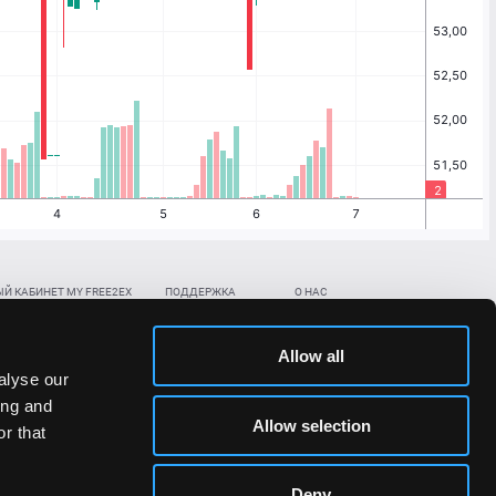
Й КАБИНЕТ MY FREE2EX
ПОДДЕРЖКА
О НАС
ть биржевой счет
Контакты
Документы
,
,
нить в BTC
ETH
LTC
База знаний
Политика AML/KYC
Allow all
,
,
в BTC
ETH
LTC
Отправить заявку
Политика конфиденциальности
alyse our
рская ссылка
Раскрытие рисков
ing and
ановить пароль/ПИН-код
Allow selection
r that
льности стоимости токенов;
Deny
сударствах.