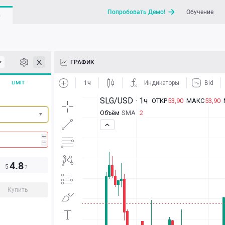
Попробовать Демо!
Обучение
G
API
ГРАФИК
Новости
LIMIT
Отправить запрос / Напи
4.8
5
7
Купить