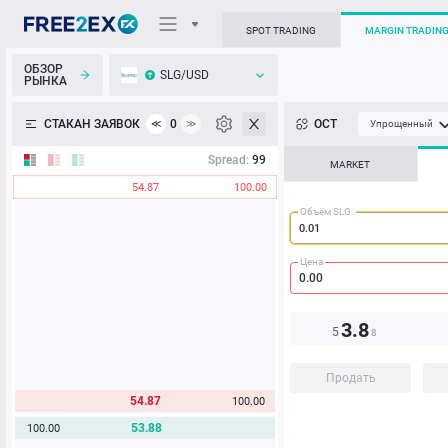
SPOT TRADING
MARGIN TRADIN
ОБЗОР
SLG/USD
РЫНКА
О торговом терминале
СТАКАН ЗАЯВОК
0
ОСТ
≪
≫
Упрощенный
Личный кабинет
Spread:
99
MARKET
54.87
100.00
Heatmap
Объём SLG.
База знаний
Цена
3.8
5
8
Продать
54.87
100.00
53.88
100.00