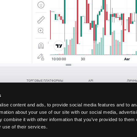
ТОРГОВЫЕ ПЛАТФОРМЫ
API
ЛИЧНЫ
Веб-терминал TickTrader
WebREST API
Откры
Win-терминал TickTrader
WebSocket Feed API
Попол
s
Приложение TickTrader для Android
WebSocket Trade API
Снять 
ise content and ads, to provide social media features and to an
Приложение TickTrader для iOS
FIX API
Партне
rmation about your use of our site with our social media, advertis
Восст
 combine it with other information that you’ve provided to them o
данских прав (инвестиций), переданных в обмен на токены (в том числе в результате волати
 use of their services.
щение).
ударством.
 и последствия совершения таких сделок могут иметь разную правовую оценку в различных го