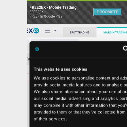
FREE2EX - Mobile Trading
ПРОСМОТР
FREE2EX
FREE - In Google Play
Поп
SPOT TRADING
MARGIN TRADING
HBAN/USD
О торговом терминале
ЗАЯВОК
0
ОСТ
≪
≫
Упрощенный
Личный кабинет
This website uses cookies
Spread:
8
MARKET
LIMIT
17.63
51900.00
We use cookies to personalise content and ads, to
Heatmap
Объём HBAN.
provide social media features and to analyse our traffic.
We also share information about your use of our site with
База знаний
our social media, advertising and analytics partners who
Цена
may combine it with other information that you’ve
provided to them or that they’ve collected from your use
7.5
7.6
1
1
of their services.
5
3