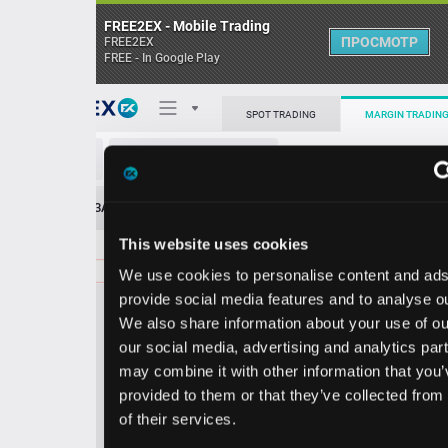
FREE2EX - Mobile Trading
ПРОСМОТР
FREE2EX
FREE - In Google Play
Поп
SPOT TRADING
MARGIN TRADING
URTY/USD
О торговом терминале
ЗАЯВОК
0
ОСТ
≪
≫
Упрощенный
Личный кабинет
This website uses cookies
Spread:
171
MARKET
LIMIT
85.03
400.00
We use cookies to personalise content and ads, to
Heatmap
Объём URTY.
provide social media features and to analyse our traffic.
We also share information about your use of our site with
База знаний
our social media, advertising and analytics partners who
Цена
may combine it with other information that you’ve
provided to them or that they’ve collected from your use
3.3
5.0
8
8
of their services.
2
3