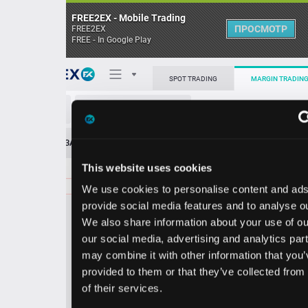
FREE2EX - Mobile Trading
ПРОСМОТР
FREE2EX
FREE - In Google Play
Поп
SPOT TRADING
MARGIN TRADING
ISRG/USD
О торговом терминале
ЗАЯВОК
0
ОСТ
≪
≫
Упрощенный
Личный кабинет
This website uses cookies
Spread:
308
MARKET
LIMIT
376.21
80.00
We use cookies to personalise content and ads, to
Heatmap
Объём ISRG.
provide social media features and to analyse our traffic.
We also share information about your use of our site with
База знаний
our social media, advertising and analytics partners who
Цена
may combine it with other information that you’ve
provided to them or that they’ve collected from your use
3.1
6.2
37
37
of their services.
3
1