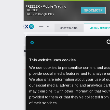
FREE2EX - Mobile Trading
ПРОСМОТР
FREE2EX
FREE - In Google Play
Поп
SPOT TRADING
MARGIN TRADING
QRVO/USD
О торговом терминале
ЗАЯВОК
0
ОСТ
≪
≫
Упрощенный
Личный кабинет
This website uses cookies
Spread:
74
MARKET
LIMIT
96.07
100.00
We use cookies to personalise content and ads, to
Heatmap
Объём QRVO.
provide social media features and to analyse our traffic.
We also share information about your use of our site with
База знаний
our social media, advertising and analytics partners who
Цена
may combine it with other information that you’ve
provided to them or that they’ve collected from your use
5.3
6.0
9
9
of their services.
3
7