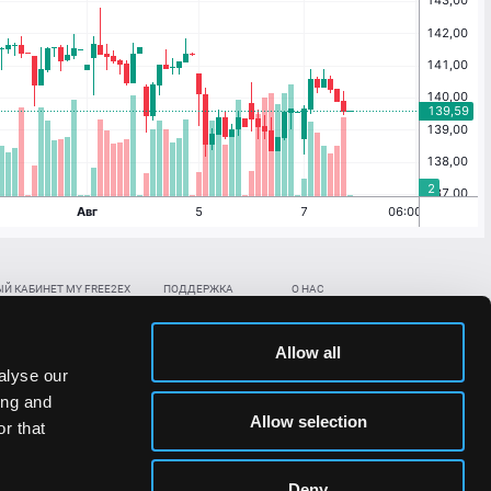
Й КАБИНЕТ MY FREE2EX
ПОДДЕРЖКА
О НАС
ть биржевой счет
Контакты
Документы
,
,
нить в BTC
ETH
LTC
База знаний
Политика AML/KYC
Allow all
,
,
в BTC
ETH
LTC
Отправить заявку
Политика конфиденциальности
alyse our
рская ссылка
Раскрытие рисков
ing and
ановить пароль/ПИН-код
Allow selection
r that
льности стоимости токенов;
Deny
сударствах.