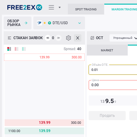
SPOT TRADING
MARGIN TRADIN
ОБЗОР
DTE/USD
РЫНКА
О торговом терминале
СТАКАН ЗАЯВОК
0
ОСТ
≪
≫
Упрощенный
Личный кабинет
Spread:
40
MARKET
139.99
300.00
Heatmap
Объём DTE.
База знаний
Цена
9.5
13
9
Продать
139.99
300.00
139.59
1100.00