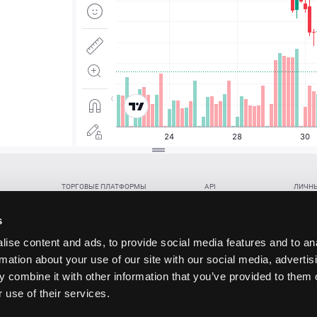
ТОРГОВЫЕ ПЛАТФОРМЫ
API
ЛИЧНЫ
Веб-терминал TickTrader
WebREST API
Откры
Win-терминал TickTrader
WebSocket Feed API
Попол
s
Приложение TickTrader для Android
WebSocket Trade API
Снять 
ise content and ads, to provide social media features and to an
Приложение TickTrader для iOS
FIX API
Партне
rmation about your use of our site with our social media, advertis
Восст
 combine it with other information that you’ve provided to them o
данских прав (инвестиций), переданных в обмен на токены (в том числе в результате волати
 use of their services.
щение).
ударством.
 и последствия совершения таких сделок могут иметь разную правовую оценку в различных го