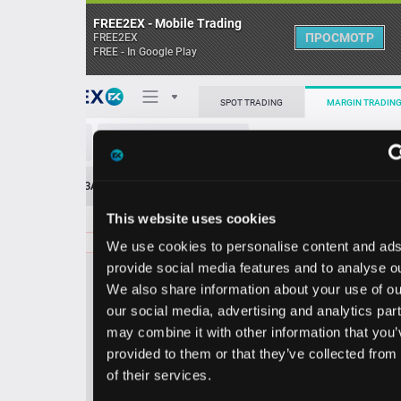
FREE2EX - Mobile Trading
ПРОСМОТР
FREE2EX
FREE - In Google Play
Поп
SPOT TRADING
MARGIN TRADING
GEMI/USD
О торговом терминале
ЗАЯВОК
0
ОСТ
≪
≫
Упрощенный
Личный кабинет
This website uses cookies
Spread:
9
MARKET
LIMIT
4.12
2900.00
We use cookies to personalise content and ads, to
Heatmap
Объём GEMI.
provide social media features and to analyse our traffic.
We also share information about your use of our site with
База знаний
our social media, advertising and analytics partners who
Цена
may combine it with other information that you’ve
provided to them or that they’ve collected from your use
4.0
4.1
of their services.
3
2