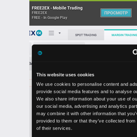
FREE2EX - Mobile Trading
ПРОСМОТР
FREE2EX
FREE - In Google Play
Поп
SPOT TRADING
MARGIN TRADING
BF.B/USD
О торговом терминале
ЗАЯВОК
0
ОСТ
≪
≫
Упрощенный
Личный кабинет
This website uses cookies
Spread:
11
MARKET
LIMIT
28.55
100.00
We use cookies to personalise content and ads, to
Heatmap
Объём BF.B
provide social media features and to analyse our traffic.
We also share information about your use of our site with
База знаний
our social media, advertising and analytics partners who
Цена
may combine it with other information that you’ve
provided to them or that they’ve collected from your use
8.4
8.5
2
2
of their services.
4
5