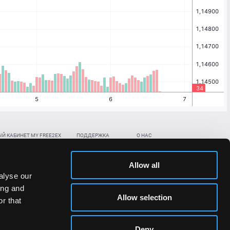
Й КАБИНЕТ MY FREE2EX
ПОДДЕРЖКА
О НАС
ть биржевой счет
Контакты
Документы
,
,
нить в BTC
ETH
LTC
База знаний
Политика AML/KYC
Allow all
,
,
в BTC
ETH
LTC
Отправить заявку
Политика конфиденциальности
alyse our
рская ссылка
Раскрытие рисков
ing and
ановить пароль/ПИН-код
Allow selection
r that
льности стоимости токенов;
Deny
сударствах.