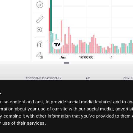
ТОРГОВЫЕ ПЛАТФОРМЫ
API
ЛИЧНЫ
Веб-терминал TickTrader
WebREST API
Откры
Win-терминал TickTrader
WebSocket Feed API
Попол
s
Приложение TickTrader для Android
WebSocket Trade API
Снять 
ise content and ads, to provide social media features and to an
Приложение TickTrader для iOS
FIX API
Партне
rmation about your use of our site with our social media, advertis
Восст
 combine it with other information that you’ve provided to them o
данских прав (инвестиций), переданных в обмен на токены (в том числе в результате волати
 use of their services.
щение).
ударством.
 и последствия совершения таких сделок могут иметь разную правовую оценку в различных го