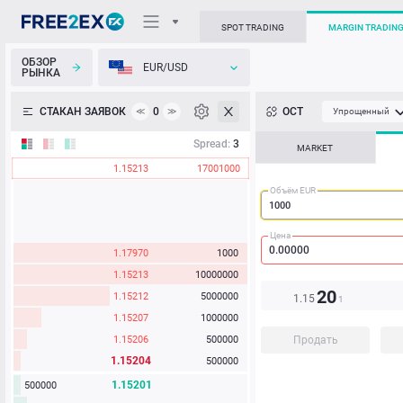
SPOT TRADING
MARGIN TRADIN
ОБЗОР
EUR/USD
РЫНКА
О торговом терминале
СТАКАН ЗАЯВОК
0
ОСТ
≪
≫
Упрощенный
Личный кабинет
Spread:
3
MARKET
1.15213
17001000
Heatmap
Объём EUR
База знаний
Цена
1.17970
1000
1.15213
10000000
20
1.15212
5000000
1.15
1
1.15207
1000000
1.15206
500000
Продать
1.15204
500000
1.15201
500000