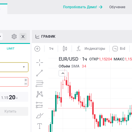
Попробовать Демо!
Обучение
G
API
ГРАФИК
Новости
LIMIT
Отправить запрос / Напи
20
1.15
4
Купить