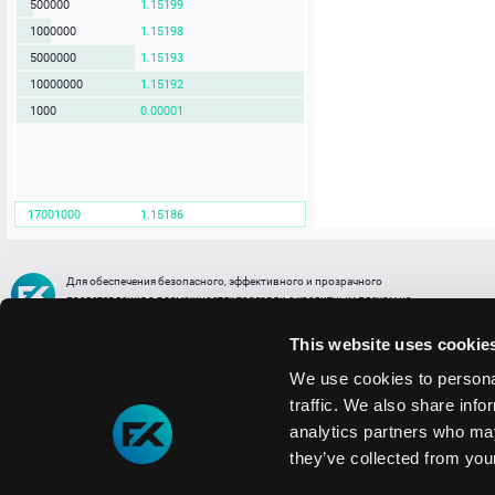
500000
1.15199
1000000
1.15198
5000000
1.15193
10000000
1.15192
1000
0.00001
17001000
1.15186
Для обеспечения безопасного, эффективного и прозрачного
представления о возможностях торговли с кредитным плечом на
FREE2EX сообщаем вам, что все активы, представленные в разделе
торговли с кредитным плечом или связанных с ней разделах в торговой
This website uses cookie
платформе являются цифровыми токенами, представляющими
различные торговые активы и отражающие стоимость таких активов.
We use cookies to personal
traffic. We also share info
Информация о рисках
1. Деятельность, связанная со сделками (операциями) с токенами связана
analytics partners who may
с высоким уровнем риска полной потери денежных средств и иных объектов граж
they’ve collected from your
технических сбоев (ошибок); совершения противоправных действий, включая хи
2. Помните, что токены не являются средством платежа и не обеспечиваются гос
Мы используем файлы cookie
3. Правовое регулирование сделок с токенами не имеет единообразного подхода