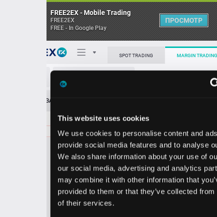
FREE2EX - Mobile Trading
ПРОСМОТР
FREE2EX
FREE - In Google Play
Поп
SPOT TRADING
MARGIN TRADING
MKTX/USD
О торговом терминале
ЗАЯВОК
0
ОСТ
≪
≫
Упрощенный
Личный кабинет
This website uses cookies
Spread:
270
MARKET
LIMIT
163.36
200.00
We use cookies to personalise content and ads, to
Heatmap
Объём MKTX.
provide social media features and to analyse our traffic.
We also share information about your use of our site with
База знаний
our social media, advertising and analytics partners who
Цена
may combine it with other information that you’ve
provided to them or that they’ve collected from your use
0.6
3.3
16
16
of their services.
6
6