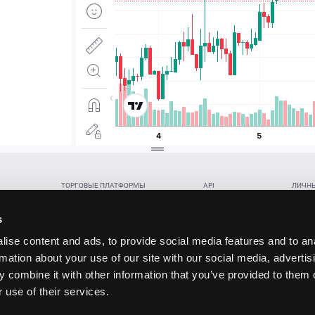
ТОРГОВЫЕ ПЛАТФОРМЫ
API
ЛИЧНЫ
Веб-терминал TickTrader
WebREST API
Откры
Win-терминал TickTrader
WebSocket Feed API
Попол
s
Приложение TickTrader для Android
WebSocket Trade API
Снять 
ise content and ads, to provide social media features and to an
Приложение TickTrader для iOS
FIX API
Партне
rmation about your use of our site with our social media, advertis
Восст
 combine it with other information that you’ve provided to them o
данских прав (инвестиций), переданных в обмен на токены (в том числе в результате волати
 use of their services.
щение).
ударством.
 и последствия совершения таких сделок могут иметь разную правовую оценку в различных го