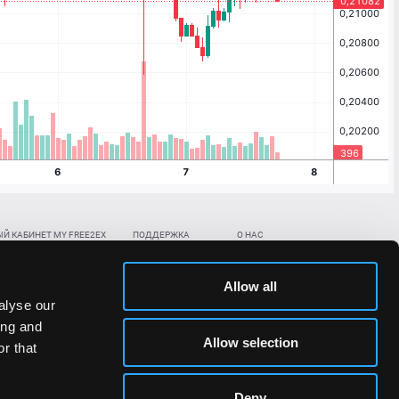
Й КАБИНЕТ MY FREE2EX
ПОДДЕРЖКА
О НАС
ть биржевой счет
Контакты
Документы
,
,
нить в BTC
ETH
LTC
База знаний
Политика AML/KYC
Allow all
,
,
в BTC
ETH
LTC
Отправить заявку
Политика конфиденциальности
alyse our
рская ссылка
Раскрытие рисков
ing and
ановить пароль/ПИН-код
Allow selection
r that
льности стоимости токенов;
Deny
сударствах.