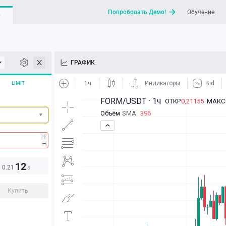
Попробовать Демо!
Обучение
G
API
ГРАФИК
Новости
LIMIT
Отправить запрос / Напи
12
0.
21
8
Купить