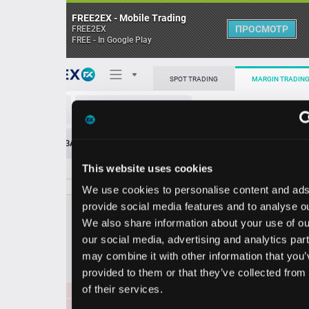
FREE2EX - Mobile Trading
ПРОСМОТР
FREE2EX
FREE - In Google Play
Поп
SPOT TRADING
MARGIN TRADING
SOL/BNB
О торговом терминале
ЗАЯВОК
0
ОСТ
≪
≫
Упрощенный
Личный кабинет
This website uses cookies
Spread:
5
MARKET
LIMIT
0.1277
15741.68
We use cookies to personalise content and ads, to
Heatmap
Объём SOL
provide social media features and to analyse our traffic.
We also share information about your use of our site with
База знаний
our social media, advertising and analytics partners who
Цена
may combine it with other information that you’ve
provided to them or that they’ve collected from your use
26
27
0.1
0.1
of their services.
9
4
0.1278
3489.40
0.1277
2390.75