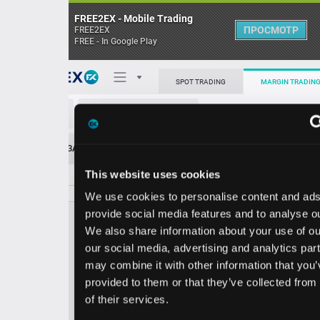
FREE2EX - Mobile Trading
ПРОСМОТР
FREE2EX
FREE - In Google Play
Поп
SPOT TRADING
MARGIN TRADING
EOG/USD
О торговом терминале
ЗАЯВОК
0
ОСТ
≪
≫
Упрощенный
Личный кабинет
This website uses cookies
Spread:
154
MARKET
LIMIT
137.28
200.00
We use cookies to personalise content and ads, to
Heatmap
Объём EOG
provide social media features and to analyse our traffic.
We also share information about your use of our site with
База знаний
our social media, advertising and analytics partners who
Цена
may combine it with other information that you’ve
provided to them or that they’ve collected from your use
5.2
6.7
13
13
of their services.
0
4