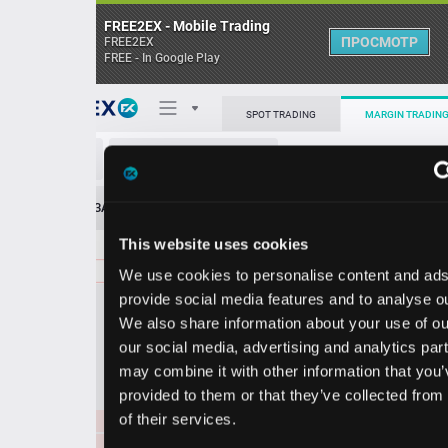
FREE2EX - Mobile Trading
ПРОСМОТР
FREE2EX
FREE - In Google Play
Поп
SPOT TRADING
MARGIN TRADING
USD/CHF
О торговом терминале
ЗАЯВОК
0
ОСТ
≪
≫
Упрощенный
Личный кабинет
This website uses cookies
Spread:
140
MARKET
LIMIT
0.80882
8000000
We use cookies to personalise content and ads, to
Heatmap
Объём USD
provide social media features and to analyse our traffic.
We also share information about your use of our site with
База знаний
our social media, advertising and analytics partners who
Цена
may combine it with other information that you’ve
provided to them or that they’ve collected from your use
71
85
0.
80
0.
80
of their services.
9
9
0.80888
5000000
0.80874
2000000