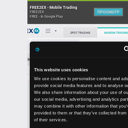
FREE2EX - Mobile Trading
ПРОСМОТР
FREE2EX
FREE - In Google Play
Поп
SPOT TRADING
MARGIN TRADING
GRID/USD
О торговом терминале
ЗАЯВОК
0
ОСТ
≪
≫
Упрощенный
Личный кабинет
This website uses cookies
Spread:
538
MARKET
LIMIT
189.00
100.00
We use cookies to personalise content and ads, to
Heatmap
Объём GRID.
provide social media features and to analyse our traffic.
We also share information about your use of our site with
База знаний
our social media, advertising and analytics partners who
Цена
may combine it with other information that you’ve
provided to them or that they’ve collected from your use
3.6
9.0
18
18
of their services.
2
0