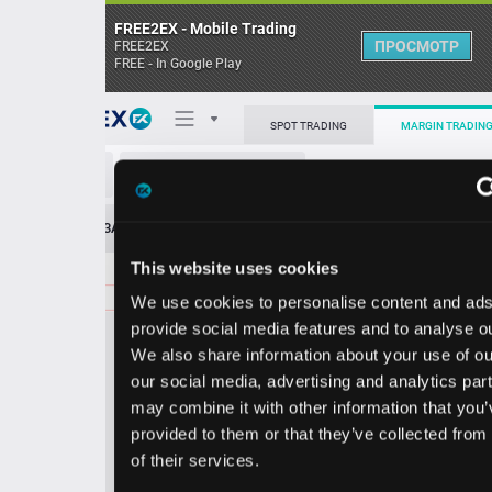
FREE2EX - Mobile Trading
ПРОСМОТР
FREE2EX
FREE - In Google Play
Поп
SPOT TRADING
MARGIN TRADING
GS/USD
О торговом терминале
ЗАЯВОК
0
ОСТ
≪
≫
Упрощенный
Личный кабинет
This website uses cookies
Spread:
349
MARKET
LIMIT
1033.55
80.00
We use cookies to personalise content and ads, to
Heatmap
Объём GS
provide social media features and to analyse our traffic.
We also share information about your use of our site with
База знаний
our social media, advertising and analytics partners who
Цена
may combine it with other information that you’ve
provided to them or that they’ve collected from your use
0.0
3.5
103
103
of their services.
6
5