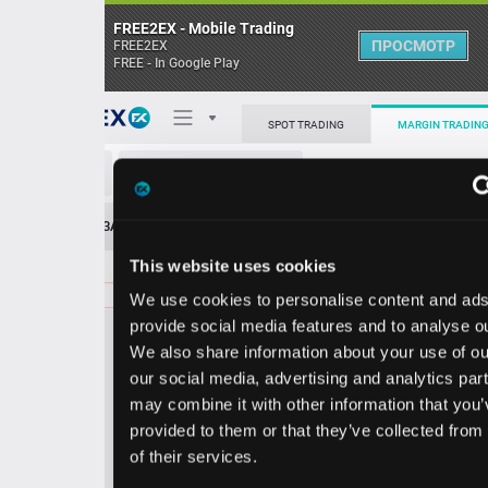
FREE2EX - Mobile Trading
ПРОСМОТР
FREE2EX
FREE - In Google Play
Поп
SPOT TRADING
MARGIN TRADING
TSLA/USD
О торговом терминале
ЗАЯВОК
0
ОСТ
≪
≫
Упрощенный
Личный кабинет
This website uses cookies
Spread:
97
MARKET
LIMIT
320.93
120.00
We use cookies to personalise content and ads, to
Heatmap
Объём TSLA.
provide social media features and to analyse our traffic.
We also share information about your use of our site with
База знаний
our social media, advertising and analytics partners who
Цена
may combine it with other information that you’ve
provided to them or that they’ve collected from your use
9.9
0.9
31
32
of their services.
6
3