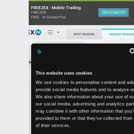
FREE2EX - Mobile Trading
ПРОСМОТР
FREE2EX
FREE - In Google Play
Поп
SPOT TRADING
MARGIN TRADING
HON/USD
О торговом терминале
ЗАЯВОК
0
ОСТ
≪
≫
Упрощенный
Личный кабинет
This website uses cookies
Spread:
193
MARKET
LIMIT
246.94
101.00
We use cookies to personalise content and ads, to
Heatmap
Объём HON.
provide social media features and to analyse our traffic.
We also share information about your use of our site with
База знаний
our social media, advertising and analytics partners who
Цена
may combine it with other information that you’ve
provided to them or that they’ve collected from your use
5.0
6.9
24
24
of their services.
0
3