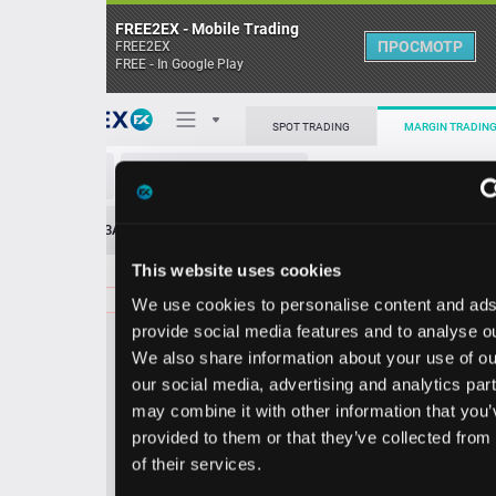
FREE2EX - Mobile Trading
ПРОСМОТР
FREE2EX
FREE - In Google Play
Поп
SPOT TRADING
MARGIN TRADING
TMF/USD
О торговом терминале
ЗАЯВОК
0
ОСТ
≪
≫
Упрощенный
Личный кабинет
This website uses cookies
Spread:
18
MARKET
LIMIT
31.24
400.00
We use cookies to personalise content and ads, to
Heatmap
Объём TMF.
provide social media features and to analyse our traffic.
We also share information about your use of our site with
База знаний
our social media, advertising and analytics partners who
Цена
may combine it with other information that you’ve
provided to them or that they’ve collected from your use
1.0
1.2
3
3
of their services.
6
4