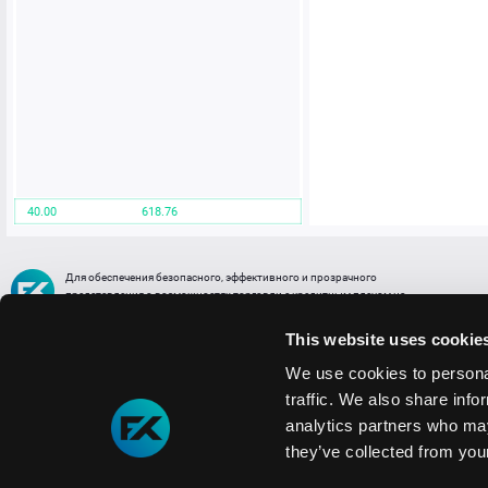
40.00
618.76
Для обеспечения безопасного, эффективного и прозрачного
представления о возможностях торговли с кредитным плечом на
FREE2EX сообщаем вам, что все активы, представленные в разделе
торговли с кредитным плечом или связанных с ней разделах в торговой
This website uses cookie
платформе являются цифровыми токенами, представляющими
различные торговые активы и отражающие стоимость таких активов.
We use cookies to personal
traffic. We also share info
Информация о рисках
1. Деятельность, связанная со сделками (операциями) с токенами связана
analytics partners who may
с высоким уровнем риска полной потери денежных средств и иных объектов граж
they’ve collected from your
технических сбоев (ошибок); совершения противоправных действий, включая хи
2. Помните, что токены не являются средством платежа и не обеспечиваются гос
Мы используем файлы cookie
3. Правовое регулирование сделок с токенами не имеет единообразного подхода