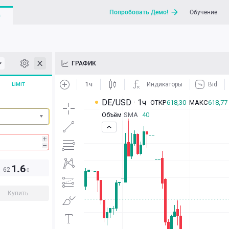
Попробовать Демо!
Обучение
G
API
ГРАФИК
Новости
LIMIT
Отправить запрос / Напи
1.6
62
0
Купить