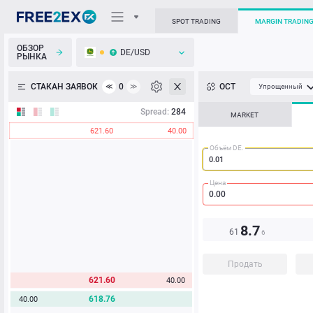
SPOT TRADING
MARGIN TRADIN
ОБЗОР
DE/USD
РЫНКА
О торговом терминале
СТАКАН ЗАЯВОК
0
ОСТ
≪
≫
Упрощенный
Личный кабинет
Spread:
284
MARKET
621.60
40.00
Heatmap
Объём DE.
База знаний
Цена
8.7
61
6
Продать
621.60
40.00
618.76
40.00