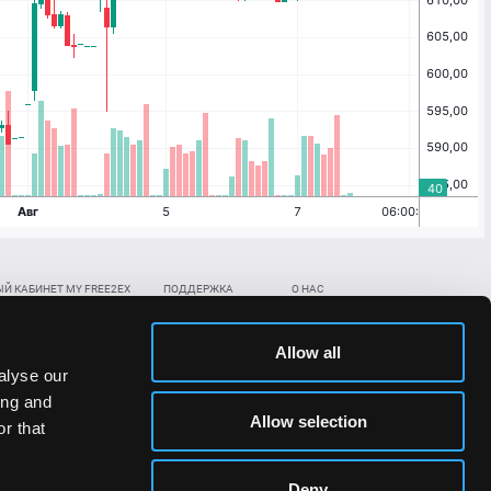
Й КАБИНЕТ MY FREE2EX
ПОДДЕРЖКА
О НАС
ть биржевой счет
Контакты
Документы
,
,
нить в BTC
ETH
LTC
База знаний
Политика AML/KYC
Allow all
,
,
в BTC
ETH
LTC
Отправить заявку
Политика конфиденциальности
alyse our
рская ссылка
Раскрытие рисков
ing and
ановить пароль/ПИН-код
Allow selection
r that
льности стоимости токенов;
Deny
сударствах.