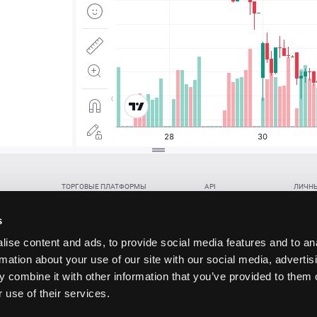
ТОРГОВЫЕ ПЛАТФОРМЫ
API
ЛИЧНЫ
Веб-терминал TickTrader
WebREST API
Откры
Win-терминал TickTrader
WebSocket Feed API
Попол
s
Приложение TickTrader для Android
WebSocket Trade API
Снять 
ise content and ads, to provide social media features and to an
Приложение TickTrader для iOS
FIX API
Партне
rmation about your use of our site with our social media, advertis
Восст
 combine it with other information that you’ve provided to them o
данских прав (инвестиций), переданных в обмен на токены (в том числе в результате волати
 use of their services.
щение).
ударством.
 и последствия совершения таких сделок могут иметь разную правовую оценку в различных го