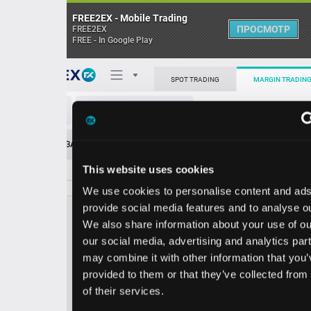
FREE2EX - Mobile Trading
ПРОСМОТР
FREE2EX
FREE - In Google Play
Поп
SPOT TRADING
MARGIN TRADING
AIV/USD
О торговом терминале
ЗАЯВОК
0
ОСТ
≪
≫
Упрощенный
Личный кабинет
This website uses cookies
Spread:
14
MARKET
LIMIT
2.71
100.00
We use cookies to personalise content and ads, to
Heatmap
Объём AIV.
provide social media features and to analyse our traffic.
We also share information about your use of our site with
База знаний
our social media, advertising and analytics partners who
Цена
may combine it with other information that you’ve
provided to them or that they’ve collected from your use
2.5
2.7
of their services.
7
1