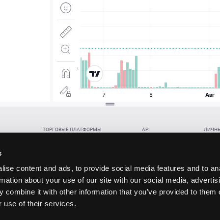
ТОРГОВЫЕ ПЛАТФОРМЫ
API
ЛИЧНЫ
Веб-терминал TickTrader
WebREST API
Откры
Win-терминал TickTrader
WebSocket Feed API
Попол
s
Приложение TickTrader для Android
WebSocket Trade API
Снять 
ise content and ads, to provide social media features and to an
Приложение TickTrader для iOS
FIX API
Партне
rmation about your use of our site with our social media, advertis
Восст
 combine it with other information that you’ve provided to them o
данских прав (инвестиций), переданных в обмен на токены (в том числе в результате волати
 use of their services.
щение).
ударством.
 и последствия совершения таких сделок могут иметь разную правовую оценку в различных го