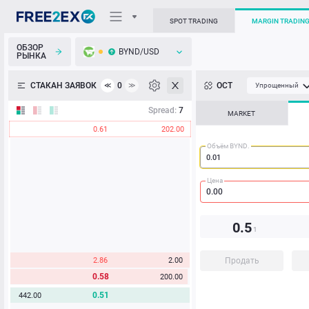
SPOT TRADING
MARGIN TRADIN
ОБЗОР
BYND/USD
РЫНКА
О торговом терминале
СТАКАН ЗАЯВОК
0
ОСТ
≪
≫
Упрощенный
Личный кабинет
Spread:
7
MARKET
0.61
202.00
Heatmap
Объём BYND.
База знаний
Цена
0.
5
1
2.86
2.00
Продать
0.58
200.00
0.51
442.00