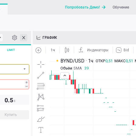
Попробовать Демо!
Обучение
G
API
ГРАФИК
Новости
LIMIT
Отправить запрос / Напи
0.
5
8
Купить