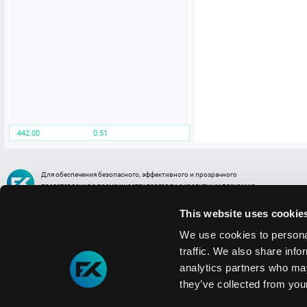
442.00
0.51
Для обеспечения безопасного, эффективного и прозрачного
представления о возможностях торговли с кредитным плечом на
FREE2EX сообщаем вам, что все активы, представленные в разделе
торговли с кредитным плечом или связанных с ней разделах в торговой
This website uses cookie
платформе являются цифровыми токенами, представляющими
различные торговые активы и отражающие стоимость таких активов.
We use cookies to personal
traffic. We also share info
Информация о рисках
1. Деятельность, связанная со сделками (операциями) с токенами связана
analytics partners who may
с высоким уровнем риска полной потери денежных средств и иных объектов граж
they’ve collected from your
технических сбоев (ошибок); совершения противоправных действий, включая хи
2. Помните, что токены не являются средством платежа и не обеспечиваются гос
Мы используем файлы cookie
3. Правовое регулирование сделок с токенами не имеет единообразного подхода