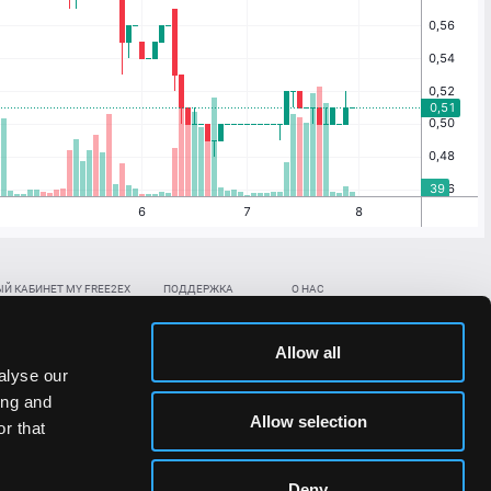
Й КАБИНЕТ MY FREE2EX
ПОДДЕРЖКА
О НАС
ть биржевой счет
Контакты
Документы
,
,
нить в BTC
ETH
LTC
База знаний
Политика AML/KYC
Allow all
,
,
в BTC
ETH
LTC
Отправить заявку
Политика конфиденциальности
alyse our
рская ссылка
Раскрытие рисков
ing and
ановить пароль/ПИН-код
Allow selection
r that
льности стоимости токенов;
Deny
сударствах.