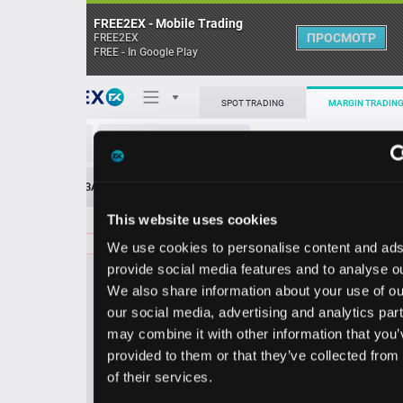
FREE2EX - Mobile Trading
ПРОСМОТР
FREE2EX
FREE - In Google Play
Поп
SPOT TRADING
MARGIN TRADING
TXN/USD
О торговом терминале
ЗАЯВОК
0
ОСТ
≪
≫
Упрощенный
Личный кабинет
This website uses cookies
Spread:
88
MARKET
LIMIT
286.00
102.00
We use cookies to personalise content and ads, to
Heatmap
Объём TXN.
provide social media features and to analyse our traffic.
We also share information about your use of our site with
База знаний
our social media, advertising and analytics partners who
Цена
may combine it with other information that you’ve
provided to them or that they’ve collected from your use
5.1
5.9
28
28
of their services.
1
9