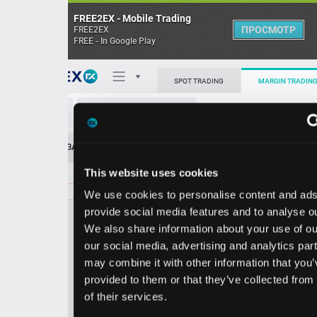
FREE2EX - Mobile Trading
ПРОСМОТР
FREE2EX
FREE - In Google Play
Поп
SPOT TRADING
MARGIN TRADING
XRX/USD
О торговом терминале
ЗАЯВОК
0
ОСТ
≪
≫
Упрощенный
Личный кабинет
This website uses cookies
Spread:
16
MARKET
LIMIT
4.20
8057.00
We use cookies to personalise content and ads, to
Heatmap
Объём XRX.
provide social media features and to analyse our traffic.
We also share information about your use of our site with
База знаний
our social media, advertising and analytics partners who
Цена
may combine it with other information that you’ve
provided to them or that they’ve collected from your use
3.2
3.3
of their services.
2
8