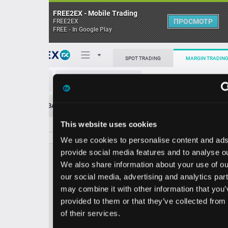
FREE2EX - Mobile Trading
ПРОСМОТР
FREE2EX
FREE - In Google Play
Поп
SPOT TRADING
MARGIN TRADING
SSYS/USD
О торговом терминале
ЗАЯВОК
0
ОСТ
≪
≫
Упрощенный
Личный кабинет
This website uses cookies
Spread:
7
MARKET
LIMIT
8.87
800.00
We use cookies to personalise content and ads, to
Heatmap
Объём SSYS.
provide social media features and to analyse our traffic.
We also share information about your use of our site with
База знаний
our social media, advertising and analytics partners who
Цена
may combine it with other information that you’ve
provided to them or that they’ve collected from your use
8.8
8.8
of their services.
0
7