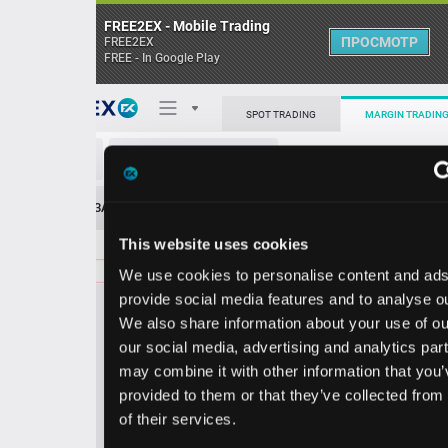
FREE2EX - Mobile Trading
ПРОСМОТР
FREE2EX
FREE - In Google Play
Поп
SPOT TRADING
MARGIN TRADING
DOW/USD
О торговом терминале
ЗАЯВОК
0
ОСТ
≪
≫
Упрощенный
Личный кабинет
This website uses cookies
Spread:
12
MARKET
LIMIT
29.38
100.00
We use cookies to personalise content and ads, to
Heatmap
Объём DOW
provide social media features and to analyse our traffic.
We also share information about your use of our site with
База знаний
our social media, advertising and analytics partners who
Цена
may combine it with other information that you’ve
provided to them or that they’ve collected from your use
9.2
9.3
2
2
of their services.
6
8