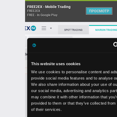
FREE2EX - Mobile Trading
ПРОСМОТР
FREE2EX
FREE - In Google Play
Поп
SPOT TRADING
MARGIN TRADING
XRP/BTC
О торговом терминале
ЗАЯВОК
0
ОСТ
≪
≫
Упрощенный
Личный кабинет
This website uses cookies
Spread:
3
MARKET
LIMIT
0.00001585
36159.39
We use cookies to personalise content and ads, to
Heatmap
Объём XRP
provide social media features and to analyse our traffic.
We also share information about your use of our site with
База знаний
our social media, advertising and analytics partners who
Цена
may combine it with other information that you’ve
provided to them or that they’ve collected from your use
58
58
0.0000
1
0.0000
1
of their services.
2
5