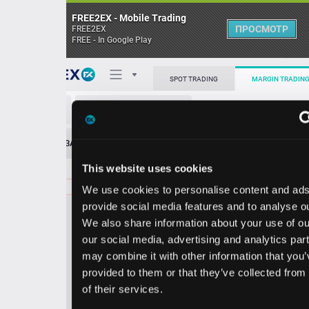
FREE2EX - Mobile Trading
ПРОСМОТР
FREE2EX
FREE - In Google Play
Поп
SPOT TRADING
MARGIN TRADING
HIG/USD
О торговом терминале
ЗАЯВОК
0
ОСТ
≪
≫
Упрощенный
Личный кабинет
This website uses cookies
Spread:
29
MARKET
LIMIT
143.25
400.00
We use cookies to personalise content and ads, to
Heatmap
Объём HIG
provide social media features and to analyse our traffic.
We also share information about your use of our site with
База знаний
our social media, advertising and analytics partners who
Цена
may combine it with other information that you’ve
provided to them or that they’ve collected from your use
2.9
3.2
14
14
of their services.
6
5