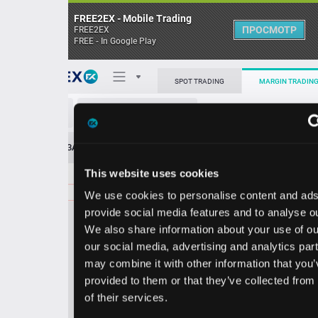
FREE2EX - Mobile Trading
ПРОСМОТР
FREE2EX
FREE - In Google Play
Поп
SPOT TRADING
MARGIN TRADING
EMR/USD
О торговом терминале
ЗАЯВОК
0
ОСТ
≪
≫
Упрощенный
Личный кабинет
This website uses cookies
Spread:
134
MARKET
LIMIT
157.10
100.00
We use cookies to personalise content and ads, to
Heatmap
Объём EMR
provide social media features and to analyse our traffic.
We also share information about your use of our site with
База знаний
our social media, advertising and analytics partners who
Цена
may combine it with other information that you’ve
provided to them or that they’ve collected from your use
5.7
7.1
15
15
of their services.
6
0