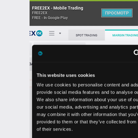
FREE2EX - Mobile Trading
ПРОСМОТР
FREE2EX
FREE - In Google Play
Поп
SPOT TRADING
MARGIN TRADING
LNC/USD
О торговом терминале
ЗАЯВОК
0
ОСТ
≪
≫
Упрощенный
Личный кабинет
This website uses cookies
Spread:
13
MARKET
LIMIT
46.38
200.00
We use cookies to personalise content and ads, to
Heatmap
Объём LNC
provide social media features and to analyse our traffic.
We also share information about your use of our site with
База знаний
our social media, advertising and analytics partners who
Цена
may combine it with other information that you’ve
provided to them or that they’ve collected from your use
6.2
6.3
4
4
of their services.
5
8