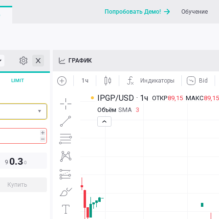
Попробовать Демо!
Обучение
G
API
ГРАФИК
Новости
LIMIT
Отправить запрос / Напи
0.3
9
0
Купить