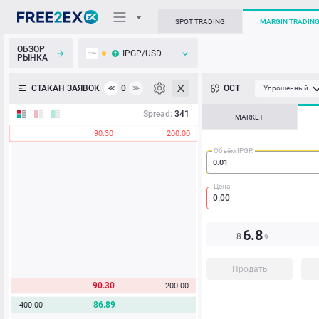
SPOT TRADING
MARGIN TRADIN
ОБЗОР
IPGP/USD
РЫНКА
О торговом терминале
СТАКАН ЗАЯВОК
0
ОСТ
≪
≫
Упрощенный
Личный кабинет
Spread:
341
MARKET
90.30
200.00
Heatmap
Объём IPGP.
База знаний
Цена
6.8
8
9
Продать
90.30
200.00
86.89
400.00