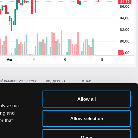
Й КАБИНЕТ MY FREE2EX
ПОДДЕРЖКА
О НАС
ть биржевой счет
Контакты
Документы
,
,
нить в BTC
ETH
LTC
База знаний
Политика AML/KYC
Allow all
,
,
в BTC
ETH
LTC
Отправить заявку
Политика конфиденциальности
alyse our
рская ссылка
Раскрытие рисков
ing and
ановить пароль/ПИН-код
Allow selection
r that
льности стоимости токенов;
Deny
сударствах.