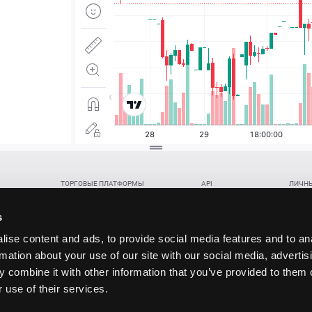
ТОРГОВЫЕ ПЛАТФОРМЫ
API
ЛИЧНЫ
Веб-терминал TickTrader
WebREST API
Откры
Win-терминал TickTrader
WebSocket Feed API
Попол
s
Приложение TickTrader для Android
WebSocket Trade API
Снять 
ise content and ads, to provide social media features and to an
Приложение TickTrader для iOS
FIX API
Партне
rmation about your use of our site with our social media, advertis
Восст
 combine it with other information that you’ve provided to them o
данских прав (инвестиций), переданных в обмен на токены (в том числе в результате волати
 use of their services.
щение).
ударством.
 и последствия совершения таких сделок могут иметь разную правовую оценку в различных го