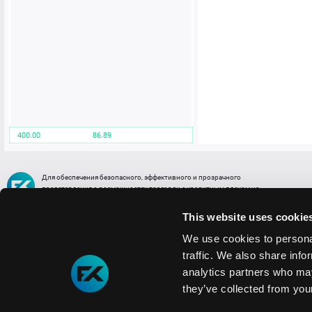
400.00
86.89
Для обеспечения безопасного, эффективного и прозрачного
представления о возможностях торговли с кредитным плечом на
FREE2EX сообщаем вам, что все активы, представленные в разделе
торговли с кредитным плечом или связанных с ней разделах в торговой
This website uses cookie
платформе являются цифровыми токенами, представляющими
различные торговые активы и отражающие стоимость таких активов.
We use cookies to personal
traffic. We also share info
Информация о рисках
1. Деятельность, связанная со сделками (операциями) с токенами связана
analytics partners who may
с высоким уровнем риска полной потери денежных средств и иных объектов граж
they’ve collected from your
технических сбоев (ошибок); совершения противоправных действий, включая хи
2. Помните, что токены не являются средством платежа и не обеспечиваются гос
Мы используем файлы cookie
3. Правовое регулирование сделок с токенами не имеет единообразного подхода