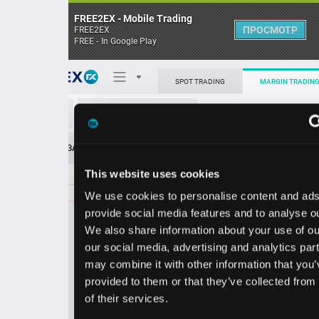
FREE2EX - Mobile Trading
ПРОСМОТР
FREE2EX
FREE - In Google Play
Поп
SPOT TRADING
MARGIN TRADING
CBOE/USD
О торговом терминале
ЗАЯВОК
0
ОСТ
≪
≫
Упрощенный
Личный кабинет
This website uses cookies
Spread:
138
MARKET
LIMIT
287.25
40.00
We use cookies to personalise content and ads, to
Heatmap
Объём CBOE
provide social media features and to analyse our traffic.
We also share information about your use of our site with
База знаний
our social media, advertising and analytics partners who
Цена
may combine it with other information that you’ve
provided to them or that they’ve collected from your use
5.8
7.2
28
28
of their services.
7
5