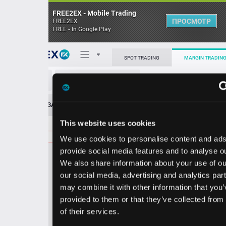
FREE2EX - Mobile Trading
ПРОСМОТР
FREE2EX
FREE - In Google Play
Поп
SPOT TRADING
MARGIN TRADING
LEG/USD
О торговом терминале
ЗАЯВОК
0
ОСТ
≪
≫
Упрощенный
Личный кабинет
This website uses cookies
Spread:
6
MARKET
LIMIT
9.93
1200.00
We use cookies to personalise content and ads, to
Heatmap
Объём LEG
provide social media features and to analyse our traffic.
We also share information about your use of our site with
База знаний
our social media, advertising and analytics partners who
Цена
may combine it with other information that you’ve
provided to them or that they’ve collected from your use
9.8
9.9
of their services.
7
3