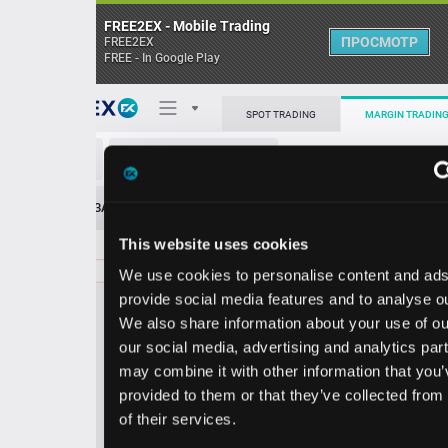
FREE2EX - Mobile Trading
ПРОСМОТР
FREE2EX
FREE - In Google Play
Поп
SPOT TRADING
MARGIN TRADING
COF/USD
О торговом терминале
ЗАЯВОК
0
ОСТ
≪
≫
Упрощенный
Личный кабинет
This website uses cookies
Spread:
262
MARKET
LIMIT
219.18
100.00
We use cookies to personalise content and ads, to
Heatmap
Объём COF.
provide social media features and to analyse our traffic.
We also share information about your use of our site with
База знаний
our social media, advertising and analytics partners who
Цена
may combine it with other information that you’ve
provided to them or that they’ve collected from your use
6.5
9.1
21
21
of their services.
6
8