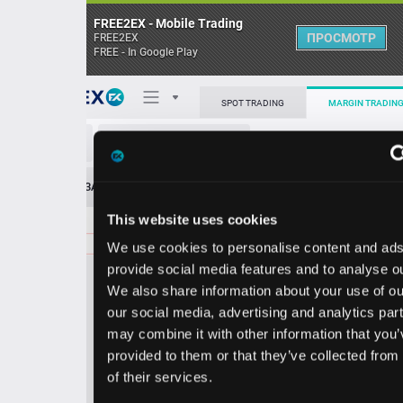
FREE2EX - Mobile Trading
ПРОСМОТР
FREE2EX
FREE - In Google Play
Поп
SPOT TRADING
MARGIN TRADING
STT/USD
О торговом терминале
ЗАЯВОК
0
ОСТ
≪
≫
Упрощенный
Личный кабинет
This website uses cookies
Spread:
43
MARKET
LIMIT
185.06
100.00
We use cookies to personalise content and ads, to
Heatmap
Объём STT
provide social media features and to analyse our traffic.
We also share information about your use of our site with
База знаний
our social media, advertising and analytics partners who
Цена
may combine it with other information that you’ve
provided to them or that they’ve collected from your use
4.6
5.0
18
18
of their services.
3
6