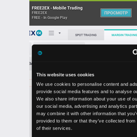
FREE2EX - Mobile Trading
ПРОСМОТР
FREE2EX
FREE - In Google Play
Поп
SPOT TRADING
MARGIN TRADING
ADM/USD
О торговом терминале
ЗАЯВОК
0
ОСТ
≪
≫
Упрощенный
Личный кабинет
This website uses cookies
Spread:
25
MARKET
LIMIT
76.68
100.00
We use cookies to personalise content and ads, to
Heatmap
Объём ADM
provide social media features and to analyse our traffic.
We also share information about your use of our site with
База знаний
our social media, advertising and analytics partners who
Цена
may combine it with other information that you’ve
provided to them or that they’ve collected from your use
6.4
6.6
7
7
of their services.
3
8