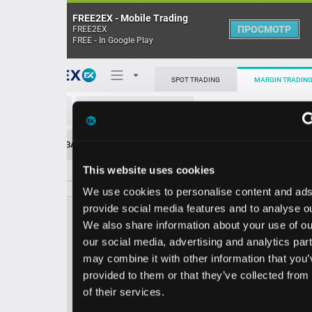
FREE2EX - Mobile Trading
ПРОСМОТР
FREE2EX
FREE - In Google Play
Поп
SPOT TRADING
MARGIN TRADING
GRMN/USD
О торговом терминале
ЗАЯВОК
0
ОСТ
≪
≫
Упрощенный
Личный кабинет
This website uses cookies
Spread:
111
MARKET
LIMIT
312.68
100.00
We use cookies to personalise content and ads, to
Heatmap
Объём GRMN.
provide social media features and to analyse our traffic.
We also share information about your use of our site with
База знаний
our social media, advertising and analytics partners who
Цена
may combine it with other information that you’ve
provided to them or that they’ve collected from your use
1.5
2.6
31
31
of their services.
7
8