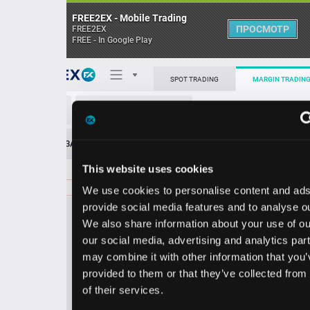
FREE2EX - Mobile Trading
ПРОСМОТР
FREE2EX
FREE - In Google Play
Поп
SPOT TRADING
MARGIN TRADING
PYPL/USD
О торговом терминале
ЗАЯВОК
0
ОСТ
≪
≫
Упрощенный
Личный кабинет
This website uses cookies
Spread:
18
MARKET
LIMIT
59.25
200.00
We use cookies to personalise content and ads, to
Heatmap
Объём PYPL.
provide social media features and to analyse our traffic.
We also share information about your use of our site with
База знаний
our social media, advertising and analytics partners who
Цена
may combine it with other information that you’ve
provided to them or that they’ve collected from your use
9.0
9.2
5
5
of their services.
7
5