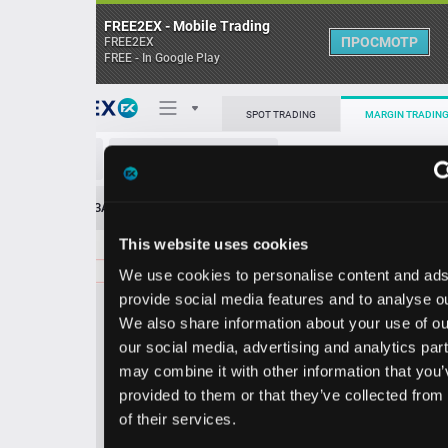
FREE2EX - Mobile Trading
ПРОСМОТР
FREE2EX
FREE - In Google Play
Поп
SPOT TRADING
MARGIN TRADING
SNDK/USD
О торговом терминале
ЗАЯВОК
0
ОСТ
≪
≫
Упрощенный
Личный кабинет
This website uses cookies
Spread:
369
MARKET
LIMIT
1220.62
80.00
We use cookies to personalise content and ads, to
Heatmap
Объём SNDK.
provide social media features and to analyse our traffic.
We also share information about your use of our site with
База знаний
our social media, advertising and analytics partners who
Цена
may combine it with other information that you’ve
provided to them or that they’ve collected from your use
6.9
0.6
121
122
of their services.
3
2