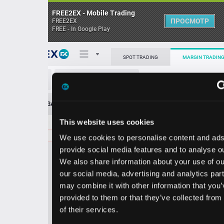
FREE2EX - Mobile Trading
ПРОСМОТР
FREE2EX
FREE - In Google Play
Поп
SPOT TRADING
MARGIN TRADING
ECL/USD
О торговом терминале
ЗАЯВОК
0
ОСТ
≪
≫
Упрощенный
Личный кабинет
This website uses cookies
Spread:
99
MARKET
LIMIT
285.65
40.00
We use cookies to personalise content and ads, to
Heatmap
Объём ECL.
provide social media features and to analyse our traffic.
We also share information about your use of our site with
База знаний
our social media, advertising and analytics partners who
Цена
may combine it with other information that you’ve
provided to them or that they’ve collected from your use
4.6
5.6
28
28
of their services.
6
5