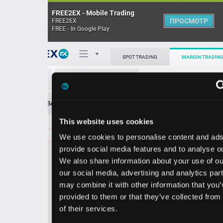
FREE2EX - Mobile Trading
ПРОСМОТР
FREE2EX
FREE - In Google Play
Поп
SPOT TRADING
MARGIN TRADING
KHC/USD
О торговом терминале
ЗАЯВОК
0
ОСТ
≪
≫
Упрощенный
Личный кабинет
This website uses cookies
Spread:
25
MARKET
LIMIT
25.94
100.00
We use cookies to personalise content and ads, to
Heatmap
Объём KHC.
provide social media features and to analyse our traffic.
We also share information about your use of our site with
База знаний
our social media, advertising and analytics partners who
Цена
may combine it with other information that you’ve
provided to them or that they’ve collected from your use
5.6
5.9
2
2
of their services.
9
4