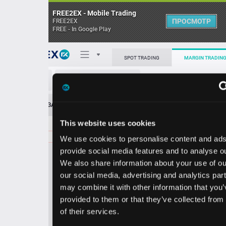
FREE2EX - Mobile Trading
ПРОСМОТР
FREE2EX
FREE - In Google Play
Поп
SPOT TRADING
MARGIN TRADING
STX/USD
О торговом терминале
ЗАЯВОК
0
ОСТ
≪
≫
Упрощенный
Личный кабинет
This website uses cookies
Spread:
311
MARKET
LIMIT
815.28
40.00
We use cookies to personalise content and ads, to
Heatmap
Объём STX`
provide social media features and to analyse our traffic.
We also share information about your use of our site with
База знаний
our social media, advertising and analytics partners who
Цена
may combine it with other information that you’ve
provided to them or that they’ve collected from your use
2.1
5.2
81
81
of their services.
7
8