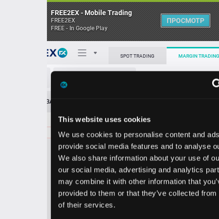
FREE2EX - Mobile Trading
ПРОСМОТР
FREE2EX
FREE - In Google Play
Поп
SPOT TRADING
MARGIN TRADING
DINO/USD
О торговом терминале
ЗАЯВОК
0
ОСТ
≪
≫
Упрощенный
Личный кабинет
This website uses cookies
Spread:
35
MARKET
LIMIT
83.98
400.00
We use cookies to personalise content and ads, to
Heatmap
Объём HFC.
provide social media features and to analyse our traffic.
We also share information about your use of our site with
База знаний
our social media, advertising and analytics partners who
Цена
may combine it with other information that you’ve
provided to them or that they’ve collected from your use
3.6
3.9
8
8
of their services.
3
8