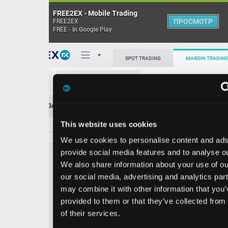
FREE2EX - Mobile Trading
ПРОСМОТР
FREE2EX
FREE - In Google Play
Поп
SPOT TRADING
MARGIN TRADING
ARKQ/USD
О торговом терминале
ЗАЯВОК
0
ОСТ
≪
≫
Упрощенный
Личный кабинет
This website uses cookies
Spread:
285
MARKET
LIMIT
123.85
2400.00
We use cookies to personalise content and ads, to
Heatmap
Объём ARKQ.
provide social media features and to analyse our traffic.
We also share information about your use of our site with
База знаний
our social media, advertising and analytics partners who
Цена
may combine it with other information that you’ve
provided to them or that they’ve collected from your use
1.0
3.8
12
12
of their services.
0
5