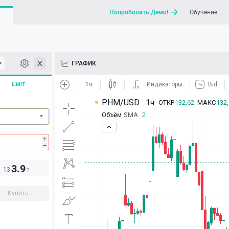
Попробовать Демо!
Обучение
G
API
ГРАФИК
Новости
LIMIT
Отправить запрос / Напи
3.9
13
7
Купить