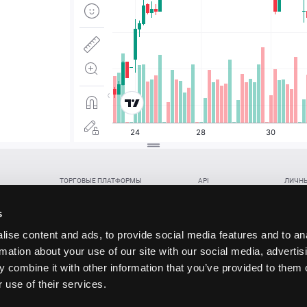
ТОРГОВЫЕ ПЛАТФОРМЫ
API
ЛИЧНЫ
Веб-терминал TickTrader
WebREST API
Откры
Win-терминал TickTrader
WebSocket Feed API
Попол
s
Приложение TickTrader для Android
WebSocket Trade API
Снять 
ise content and ads, to provide social media features and to an
Приложение TickTrader для iOS
FIX API
Партне
rmation about your use of our site with our social media, advertis
Восст
 combine it with other information that you’ve provided to them o
данских прав (инвестиций), переданных в обмен на токены (в том числе в результате волати
 use of their services.
щение).
ударством.
 и последствия совершения таких сделок могут иметь разную правовую оценку в различных го