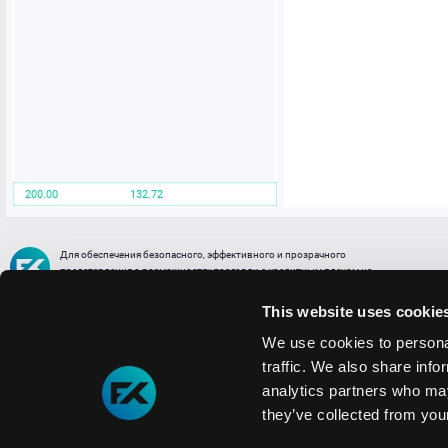
200.00
132.72
Для обеспечения безопасного, эффективного и прозрачного
представления о возможностях торговли с кредитным плечом на
FREE2EX сообщаем вам, что все активы, представленные в разделе
торговли с кредитным плечом или связанных с ней разделах в торговой
This website uses cookie
платформе являются цифровыми токенами, представляющими
различные торговые активы и отражающие стоимость таких активов.
We use cookies to personal
traffic. We also share info
Информация о рисках
1. Деятельность, связанная со сделками (операциями) с токенами связана
analytics partners who may
с высоким уровнем риска полной потери денежных средств и иных объектов граж
they’ve collected from your
технических сбоев (ошибок); совершения противоправных действий, включая хи
2. Помните, что токены не являются средством платежа и не обеспечиваются гос
Мы используем файлы cookie
3. Правовое регулирование сделок с токенами не имеет единообразного подхода