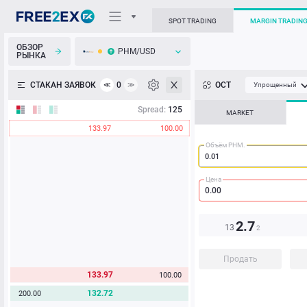
SPOT TRADING
MARGIN TRADIN
ОБЗОР
PHM/USD
РЫНКА
О торговом терминале
СТАКАН ЗАЯВОК
0
ОСТ
≪
≫
Упрощенный
Личный кабинет
Spread:
125
MARKET
133.97
100.00
Heatmap
Объём PHM.
База знаний
Цена
2.7
13
2
Продать
133.97
100.00
132.72
200.00