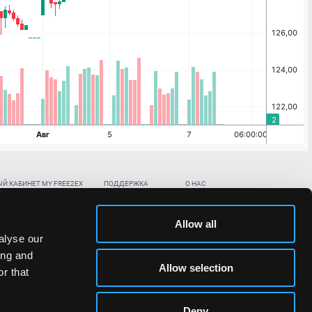
Й КАБИНЕТ MY FREE2EX
ПОДДЕРЖКА
О НАС
ть биржевой счет
Контакты
Документы
,
,
нить в BTC
ETH
LTC
База знаний
Политика AML/KYC
Allow all
,
,
в BTC
ETH
LTC
Отправить заявку
Политика конфиденциальности
alyse our
рская ссылка
Раскрытие рисков
ing and
ановить пароль/ПИН-код
Allow selection
r that
льности стоимости токенов;
Deny
сударствах.