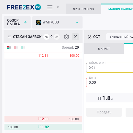
SPOT TRADING
MARGIN TRADIN
ОБЗОР
WMT/USD
РЫНКА
О торговом терминале
СТАКАН ЗАЯВОК
0
ОСТ
≪
≫
Упрощенный
Личный кабинет
Spread:
29
MARKET
112.11
100.00
Heatmap
Объём WMT
База знаний
Цена
1.8
11
2
Продать
112.11
100.00
111.82
100.00