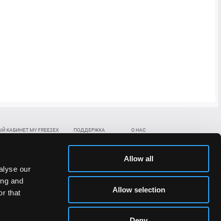
Й КАБИНЕТ MY FREE2EX
ПОДДЕРЖКА
О НАС
ть биржевой счет
Контакты
Документы
,
,
нить в BTC
ETH
LTC
База знаний
Политика AML/KYC
Allow all
,
,
в BTC
ETH
LTC
Отправить заявку
Политика конфиденциальности
alyse our
рская ссылка
Раскрытие рисков
ing and
ановить пароль/ПИН-код
Allow selection
r that
льности стоимости токенов;
Deny
сударствах.