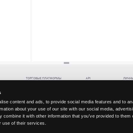
ТОРГОВЫЕ ПЛАТФОРМЫ
API
ЛИЧНЫ
Веб-терминал TickTrader
WebREST API
Откры
Win-терминал TickTrader
WebSocket Feed API
Попол
s
Приложение TickTrader для Android
WebSocket Trade API
Снять 
ise content and ads, to provide social media features and to an
Приложение TickTrader для iOS
FIX API
Партне
rmation about your use of our site with our social media, advertis
Восст
 combine it with other information that you’ve provided to them o
данских прав (инвестиций), переданных в обмен на токены (в том числе в результате волати
 use of their services.
щение).
ударством.
 и последствия совершения таких сделок могут иметь разную правовую оценку в различных го