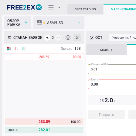
SPOT TRADING
MARGIN TRADIN
ОБЗОР
ARM/USD
РЫНКА
О торговом терминале
СТАКАН ЗАЯВОК
0
ОСТ
≪
≫
Упрощенный
Личный кабинет
Spread:
158
MARKET
283.59
100.00
Heatmap
Объём ARM
База знаний
Цена
2.0
28
1
Продать
283.59
100.00
282.01
300.00