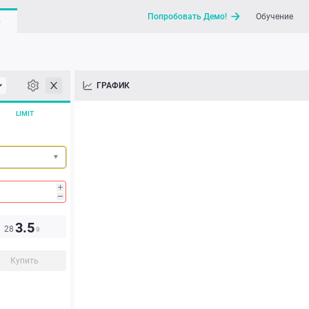
Попробовать Демо!
Обучение
G
API
ГРАФИК
Новости
LIMIT
Отправить запрос / Напи
3.5
28
9
Купить