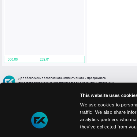
300.00
282.01
Для обеспечения безопасного, эффективного и прозрачного
представления о возможностях торговли с кредитным плечом на
FREE2EX сообщаем вам, что все активы, представленные в разделе
торговли с кредитным плечом или связанных с ней разделах в торговой
This website uses cookie
платформе являются цифровыми токенами, представляющими
различные торговые активы и отражающие стоимость таких активов.
We use cookies to personal
traffic. We also share info
Информация о рисках
1. Деятельность, связанная со сделками (операциями) с токенами связана
analytics partners who may
с высоким уровнем риска полной потери денежных средств и иных объектов граж
they’ve collected from your
технических сбоев (ошибок); совершения противоправных действий, включая хи
2. Помните, что токены не являются средством платежа и не обеспечиваются гос
Мы используем файлы cookie
3. Правовое регулирование сделок с токенами не имеет единообразного подхода