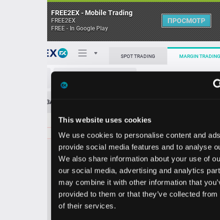
FREE2EX - Mobile Trading
ПРОСМОТР
FREE2EX
FREE - In Google Play
Поп
SPOT TRADING
MARGIN TRADING
IBKR/USD
О торговом терминале
ЗАЯВОК
0
ОСТ
≪
≫
Упрощенный
Личный кабинет
This website uses cookies
Spread:
96
MARKET
LIMIT
87.88
300.00
We use cookies to personalise content and ads, to
Heatmap
Объём IBKR.
provide social media features and to analyse our traffic.
We also share information about your use of our site with
База знаний
our social media, advertising and analytics partners who
Цена
may combine it with other information that you’ve
provided to them or that they’ve collected from your use
6.9
7.8
8
8
of their services.
2
8