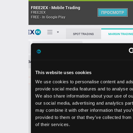
FREE2EX - Mobile Trading
ПРОСМОТР
FREE2EX
FREE - In Google Play
Поп
SPOT TRADING
MARGIN TRADING
QCOM/USD
О торговом терминале
ЗАЯВОК
0
ОСТ
≪
≫
Упрощенный
Личный кабинет
This website uses cookies
Spread:
67
MARKET
LIMIT
161.22
100.00
We use cookies to personalise content and ads, to
Heatmap
Объём QCOM.
provide social media features and to analyse our traffic.
We also share information about your use of our site with
База знаний
our social media, advertising and analytics partners who
Цена
may combine it with other information that you’ve
provided to them or that they’ve collected from your use
0.5
1.2
16
16
of their services.
5
2